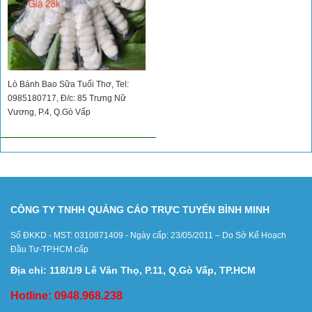
Lò Bánh Bao Sữa Tuổi Thơ, Tel:
0985180717, Đ/c: 85 Trưng Nữ
Vương, P.4, Q.Gò Vấp
CÔNG TY TNHH QUẢNG CÁO TRỰC TUYẾN BÌNH MINH
Số ĐKKD - MST: 0310871409 - Ngày cấp: 23/05/2011 – Do Sở Kế Hoạch
Đầu Tư-TP.HCM cấp
Địa chỉ: 118/1/9 Lê Văn Thọ, P.11, Q.Gò Vấp, TP.HCM
Hotline: 0948.968.238