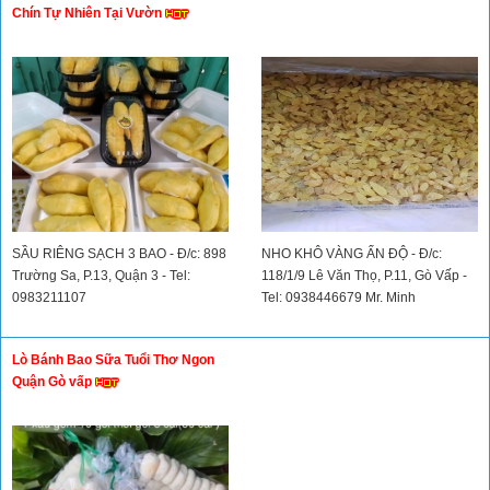
Chín Tự Nhiên Tại Vườn
SẦU RIÊNG SẠCH 3 BAO - Đ/c: 898
NHO KHÔ VÀNG ẤN ĐỘ - Đ/c:
Trường Sa, P.13, Quận 3 - Tel:
118/1/9 Lê Văn Thọ, P.11, Gò Vấp -
0983211107
Tel: 0938446679 Mr. Minh
Lò Bánh Bao Sữa Tuổi Thơ Ngon
Quận Gò vấp