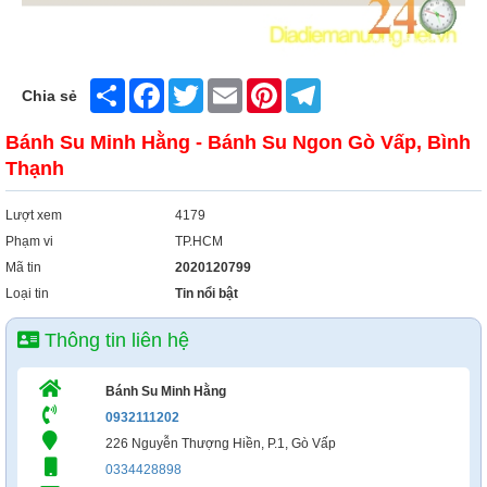
Xây Dựng
Tổng Hợp
Share
Facebook
Twitter
Email
Pinterest
Telegram
Chia sẻ
Bánh Su Minh Hằng - Bánh Su Ngon Gò Vấp, Bình
Thạnh
Lượt xem
4179
Phạm vi
TP.HCM
Mã tin
2020120799
Loại tin
Tin nổi bật
Thông tin liên hệ
Bánh Su Minh Hằng
0932111202
226 Nguyễn Thượng Hiền, P.1, Gò Vấp
0334428898