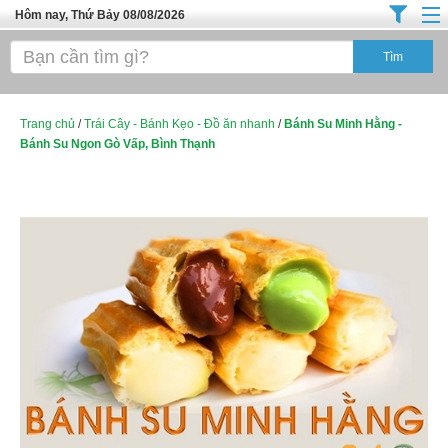
Hôm nay, Thứ Bảy 08/08/2026
Trang chủ
Địa Điểm Kinh Doanh
Tuyển Sinh Đào Tạo
Trang chủ
/
Trái Cây - Bánh Kẹo - Đồ ăn nhanh
/
Bánh Su Minh Hằng -
Bánh Su Ngon Gò Vấp, Bình Thạnh
Ô Tô Xe Máy
Đồ Dùng Nội Ngoại Thất
Điện Tử Điện Máy
Làm Đẹp
Thời Trang
Việc Làm
Dịch Vụ
Hàng Tiêu Dùng