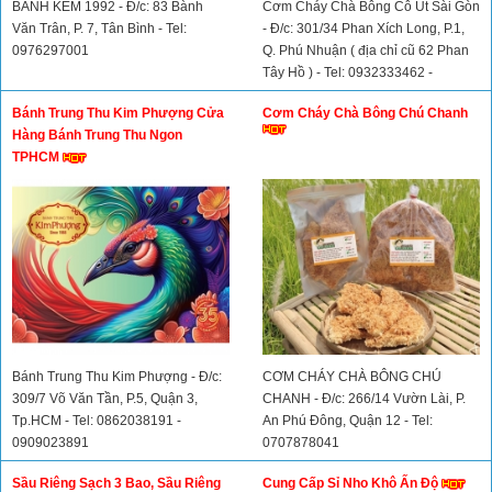
BÁNH KEM 1992 - Đ/c: 83 Bành
Cơm Cháy Chà Bông Cô Út Sài Gòn
Văn Trân, P. 7, Tân Bình - Tel:
- Đ/c: 301/34 Phan Xích Long, P.1,
0976297001
Q. Phú Nhuận ( địa chỉ cũ 62 Phan
Tây Hồ ) - Tel: 0932333462 -
0763367779
Bánh Trung Thu Kim Phượng Cửa
Cơm Cháy Chà Bông Chú Chanh
Hàng Bánh Trung Thu Ngon
TPHCM
Bánh Trung Thu Kim Phượng - Đ/c:
CƠM CHÁY CHÀ BÔNG CHÚ
309/7 Võ Văn Tần, P.5, Quận 3,
CHANH - Đ/c: 266/14 Vườn Lài, P.
Tp.HCM - Tel: 0862038191 -
An Phú Đông, Quận 12 - Tel:
0909023891
0707878041
Sầu Riêng Sạch 3 Bao, Sầu Riêng
Cung Cấp Sỉ Nho Khô Ấn Độ